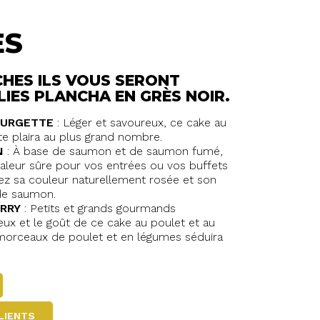
ES
HES ILS VOUS SERONT
LIES PLANCHA EN GRÈS NOIR.
OURGETTE
: Léger et savoureux, ce cake au
te plaira au plus grand nombre.
N
: À base de saumon et de saumon fumé,
valeur sûre pour vos entrées ou vos buffets
rez sa couleur naturellement rosée et son
 de saumon.
URRY
: Petits et grands gourmands
eux et le goût de ce cake au poulet et au
 morceaux de poulet et en légumes séduira
CLIENTS