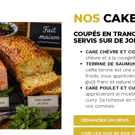
NOS
CAK
COUPÉS EN TRANC
SERVIS SUR DE JO
CAKE CHÈVRE ET C
chèvre et à la courget
TERRINE DE SAUMO
cette terrine est une 
froids. Vous apprécie
goût franc et naturel
CAKE POULET ET C
apprécieront le moell
curry. Sa richesse en
vos convives.
DEMANDER UN DEVIS
VOIR LES AVIS DE NOS 