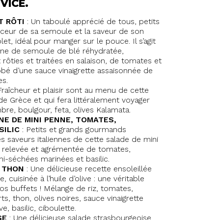
VICE.
T RÔTI
: Un taboulé apprécié de tous, petits
uceur de sa semoule et la saveur de son
t, idéal pour manger sur le pouce. Il s’agit
e de semoule de blé réhydratée,
t rôties et traitées en salaison, de tomates et
obé d’une sauce vinaigrette assaisonnée de
es.
Fraîcheur et plaisir sont au menu de cette
de Grèce et qui fera littéralement voyager
re, boulgour, feta, olives Kalamata.
NNE DE MINI PENNE, TOMATES,
SILIC
: Petits et grands gourmands
s saveurs italiennes de cette salade de mini
 relevée et agrémentée de tomates,
i-séchées marinées et basilic.
U THON
: Une délicieuse recette ensoleillée
, cuisinée à l’huile d’olive : une véritable
s buffets ! Mélange de riz, tomates,
s, thon, olives noires, sauce vinaigrette
ve, basilic, ciboulette.
SE
: Une délicieuse salade strasbourgeoise