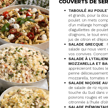
COUVERTS DE SER
TABOULÉ AU POULE
et grands, pour la do
poulet. Un mets comple
d’un mélange homogèn
d’aiguillettes de poule
d’oignons, le tout enr
jus de citron et d’épic
SALADE GRECQUE
: 
salade qui nous vient 
vos convives. Concomb
SALADE À L’ITALIE
MOZZARELLA ET BA
apprécieront toutes le
penne délicieusement
mozzarella, tomates m
SALADE NIÇOISE A
de salade de riz niçoise
touche du Sud dans vo
poivrons rouges et vert
citronnée à l’huile d’oli
SALADE PIÉMONTAI