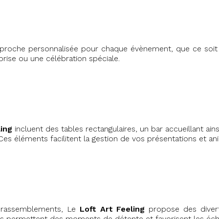
pproche personnalisée pour chaque évènement, que ce soit 
prise ou une célébration spéciale.
ling
incluent des tables rectangulaires, un bar accueillant a
es éléments facilitent la gestion de vos présentations et a
s rassemblements, Le
Loft Art Feeling
propose des divert
ons permettent des moments de détente et favorisent les écha