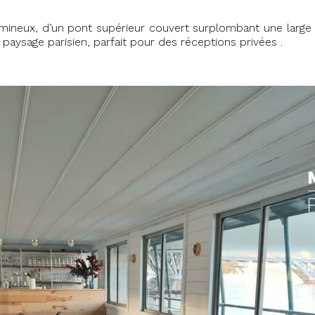
umineux, d’un pont supérieur couvert surplombant une large t
ysage parisien, parfait pour des réceptions privées .