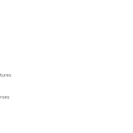
tures
urses