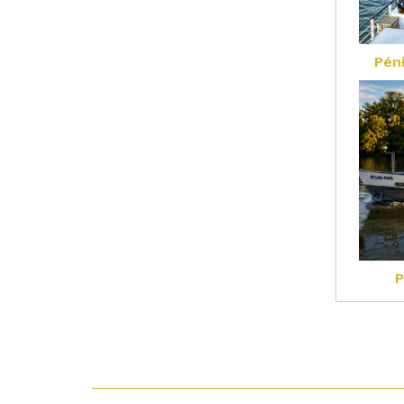
Pén
P