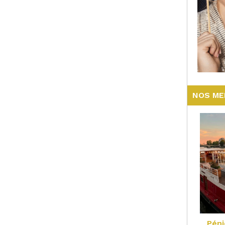
NOS ME
Péni