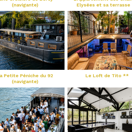
(navigante)
Elysées et sa terrasse
a Petite Péniche du 92
Le Loft de Tito **
(navigante)