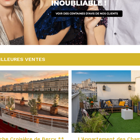
ILLEURES VENTES
che Croisière de Bercy **
L’Appartement des Cha