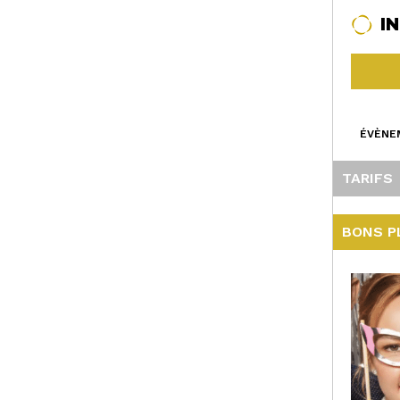
I
ÉVÈNE
TARIFS
BONS P