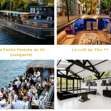
a Petite Péniche du 92
Le Loft de Tito **
(navigante)