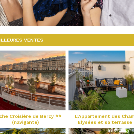
ILLEURES VENTES
che Croisière de Bercy **
L’Appartement des Cha
(navigante)
Elysées et sa terrasse