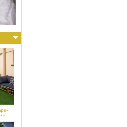
mps-
 **