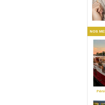
NOS ME
Péni