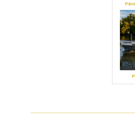
Pén
P