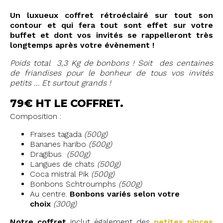
Un luxueux coffret rétroéclairé sur tout son
contour et qui fera tout sont effet sur votre
buffet et dont vos invités se rappelleront très
longtemps après votre évènement !
Poids total 3,3 Kg de bonbons ! Soit des centaines
de friandises pour le bonheur de tous vos invités
petits … Et surtout grands !
79€ HT LE COFFRET.
Composition :
Fraises tagada
(500g)
Bananes haribo
(500g)
Dragibus
(500g)
Langues de chats
(500g)
Coca mistral Pik
(500g)
Bonbons Schtroumphs
(500g)
Au centre.
Bonbons variés
selon votre
choix
(300g)
Notre coffret
inclut également des
petites
pinces