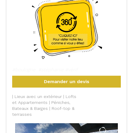
#boulogne #stéphanie #vérif
Demander un devis
| Lieux avec un extérieur | Lofts
et Appartements | Péniches,
Bateaux & Barges | Roof-top &
terrasses