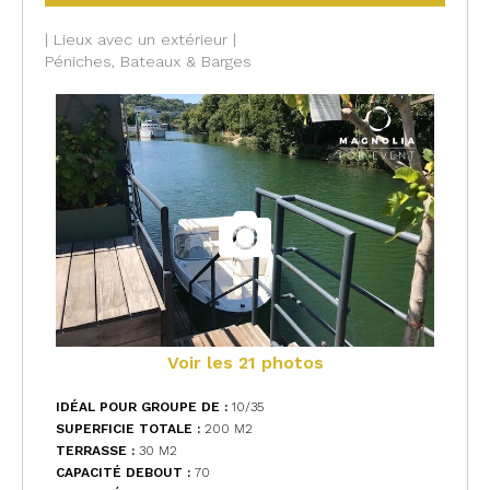
| Lieux avec un extérieur |
Péniches, Bateaux & Barges
Voir les 21 photos
IDÉAL POUR GROUPE DE :
10/35
SUPERFICIE TOTALE :
200 M
2
TERRASSE :
30 M
2
CAPACITÉ DEBOUT :
70