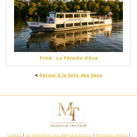
Privé : La Péniche d’Eva
<
Retour à la liste des lieux
Contact
|
Se référencer sur Magnolia Traiteur
|
Mentions légales
|