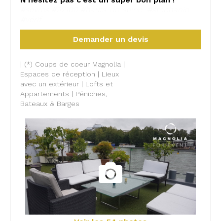
#sèvres #92100 #hauts-de-seine #stéphanie
#vérif
Demander un devis
| (*) Coups de coeur Magnolia |
Espaces de réception | Lieux
avec un extérieur | Lofts et
Appartements | Péniches,
Bateaux & Barges