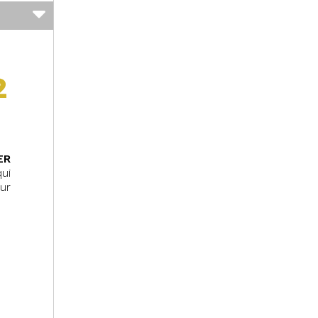
2
ER
ui
ur