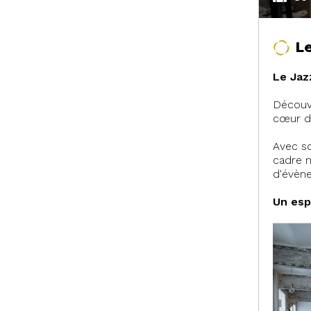
L
Le Jaz
Découvr
cœur d
Avec so
cadre m
d'évèn
Un esp