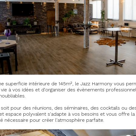
e superficie intérieure de 145m², le Jazz Harmony vous per
vie à vos idées et d'organiser des évènements professionnel
inoubliables.
soit pour des réunions, des séminaires, des cocktails ou de
cet espace polyvalent s'adapte à vos besoins et vous offre la
lité nécessaire pour créer l'atmosphère parfaite.