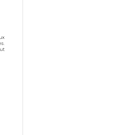
ux
s.
ut