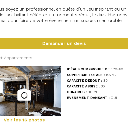
s soyez un professionnel en quête d'un lieu inspirant ou un
lier souhaitant célébrer un moment spécial, le Jazz Harmony 
déal pour faire de votre évènement un succès mémorable.
#Paris #Julien
Demander un devis
 et Appartements
IDÉAL POUR GROUPE DE :
20-60
SUPERFICIE TOTALE :
145 M
2
CAPACITÉ DEBOUT :
80
CAPACITÉ ASSISE :
30
HORAIRES :
8H-2H
ÉVÈNEMENT DANSANT :
OUI
Voir les 16 photos