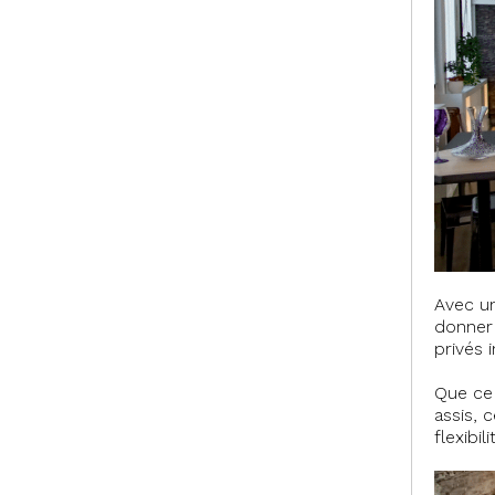
Avec un
donner 
privés 
Que ce 
assis, 
flexibi