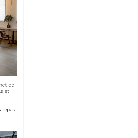
met de
s et
s repas