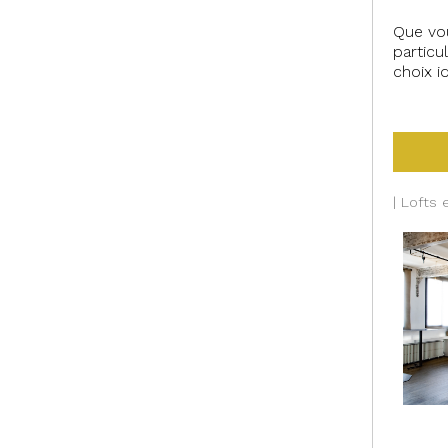
Que vou
particu
choix i
#75011 
| Lofts