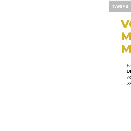
TARIFS
V
M
M
F
U
v
l’