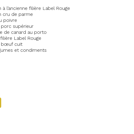
à l’ancienne filière Label Rouge
n cru de parme
u poivre
e porc supérieur
e de canard au porto
filière Label Rouge
e bœuf cuit
légumes et condiments