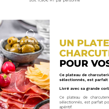
Soit 11,90€ HT par personne
UN PLAT
CHARCUT
POUR VOS
Ce plateau de charcuter
sélectionnés, est parfai
Livré avec sa grande corb
Ce plateau de charcuter
sélectionnés, est parfait 
apéritif.