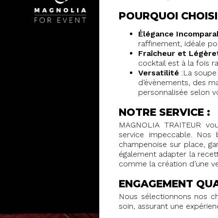
POURQUOI CHOISI
Élégance Incompara
raffinement, idéale p
Fraîcheur et Légèret
cocktail est à la fois r
Versatilité
:La soupe 
d’évènements, des mar
personnalisée selon v
NOTRE SERVICE :
MAGNOLIA TRAITEUR vous 
service impeccable. Nos 
champenoise sur place, gar
également adapter la recet
comme la création d’une ve
ENGAGEMENT QUAL
Nous sélectionnons nos ch
soin, assurant une expérien