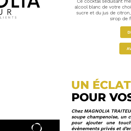
Ce cocktail séduisant m
alcool blanc de votre cho
sucre et du jus de citron
sirop de f
D
A
UN ÉCLAT
POUR VO
Chez MAGNOLIA TRAITEUR,
soupe champenoise, un coc
pour ajouter une touch
évènements privés et d’en