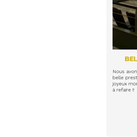
BEL
Nous avons
belle pres
joyeux mom
à refaire !!