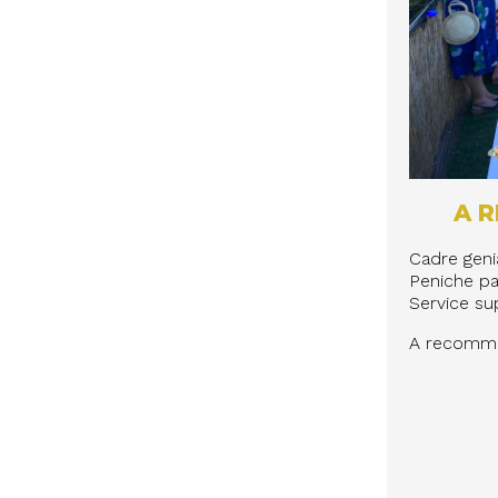
A 
Cadre genia
Peniche par
Service sup
A recomma