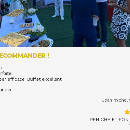
RECOMMANDER !
l.
faite.
er efficace. Buffet excellent.
nder !
Jean miche
PENICHE ET SON