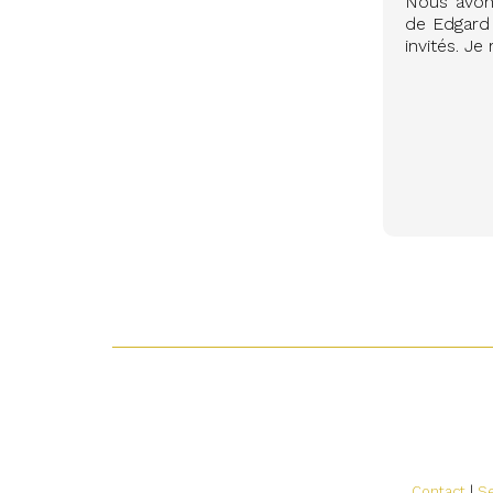
Nous avon
de Edgard 
invités. J
Contact
|
Se