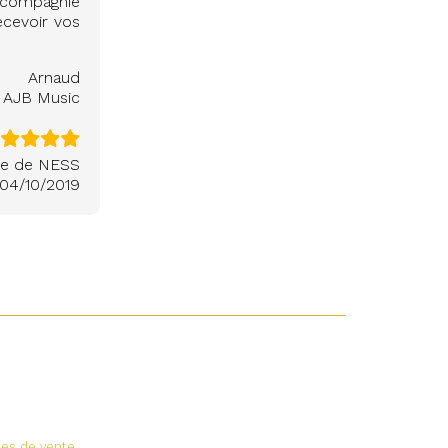
 compagnie
ecevoir vos
Arnaud
AJB Music
he de NESS
04/10/2019
les de vente