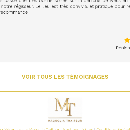
s passé une très bonne soirée sur la péniche de Ness en
notre régisseur. Le lieu est très convivial et pratique pour r
e recommande
Pénic
VOIR TOUS LES TÉMOIGNAGES
 référencer sur Magnolia Traiteur
|
Mentions légales
|
Conditions généra