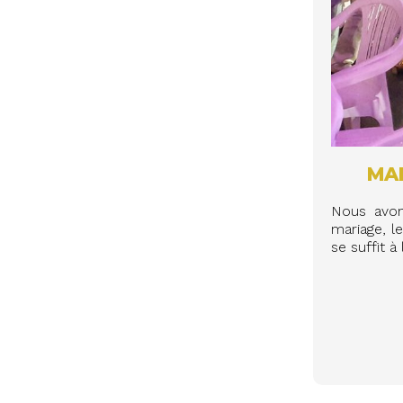
MA
Nous avon
mariage, l
se suffit à