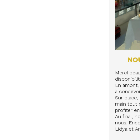
NOU
Merci bea
disponibili
En amont, 
à concevoir
Sur place, 
main tout c
profiter en
Au final, 
nous. Enco
Lidya et Ar