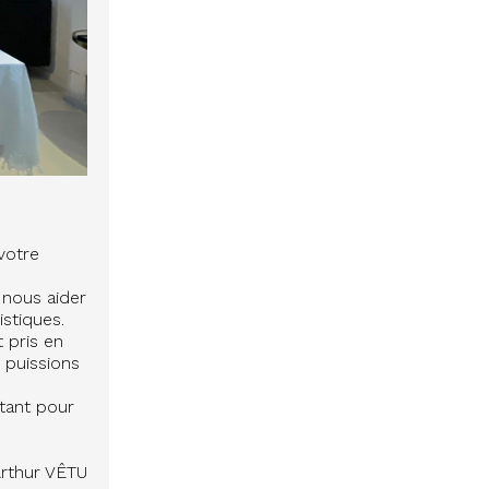
votre
 nous aider
istiques.
t pris en
s puissions
tant pour
Arthur VÊTU