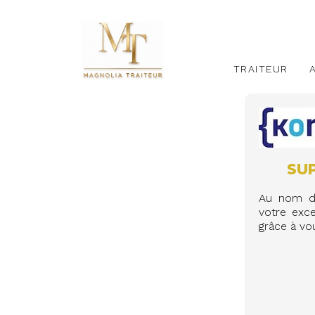
TRAITEUR
SU
Au nom de
votre exc
grâce à vou