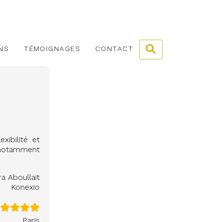
NS
TÉMOIGNAGES
CONTACT
ibilité et
 notamment
a Aboullait
Konexio
Paris