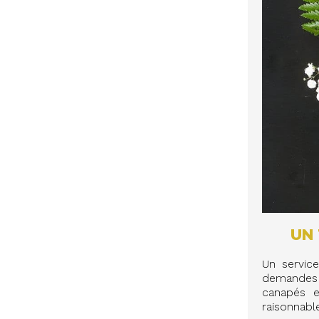
UN 
Un service
demandes d
canapés e
raisonnabl